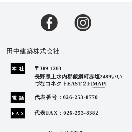
田中建築株式会社
〒389-1203
本
社
長野県上水内郡飯綱町赤塩2489いい
づなコネクトEAST２F
[
MAP
]
代表番号：
026-253-8770
電
話
代表FAX：026-253-8382
FA
X