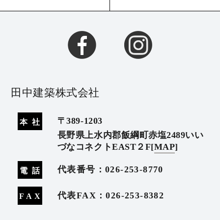
田中建築株式会社
〒389-1203
本
社
長野県上水内郡飯綱町赤塩2489いい
づなコネクトEAST２F
[
MAP
]
代表番号：
026-253-8770
電
話
代表FAX：026-253-8382
FA
X